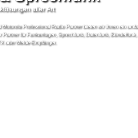
nklösungen aller Art
und Motorola Professional Radio Partner bieten wir Ihnen ein umf
ger Partner für Funkanlagen, Sprechfunk, Datenfunk, Bündelfun
X oder Melde-Empfänger.