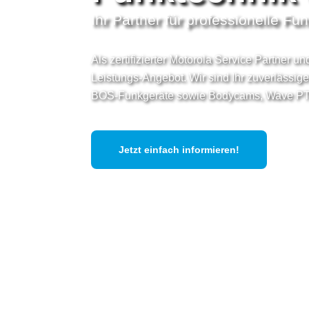
Ihr Partner für professionelle Fu
Als zertifizierter Motorola Service Partner 
Leistungs-Angebot. Wir sind Ihr zuverlässi
BOS-Funkgeräte sowie Bodycams, Wave PT
Jetzt einfach informieren!