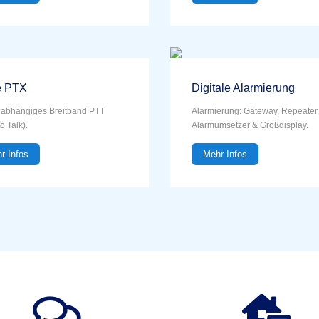
 PTX
Digitale Alarmierung
abhängiges Breitband PTT
Alarmierung: Gateway, Repeater,
o Talk).
Alarmumsetzer & Großdisplay.
r Infos
Mehr Infos