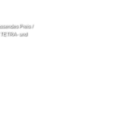
assendes Preis /
k, TETRA- und