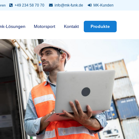
+49 234 58 70 70
info@mk-funk.de
MK-Kunden
mieren
unk-Lösungen
Motorsport
Kontakt
Produkte