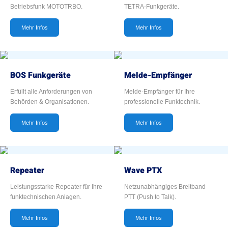
Betriebsfunk MOTOTRBO.
TETRA-Funkgeräte.
Mehr Infos
Mehr Infos
BOS Funkgeräte
Melde-Empfänger
Erfüllt alle Anforderungen von
Melde-Empfänger für Ihre
Behörden & Organisationen.
professionelle Funktechnik.
Mehr Infos
Mehr Infos
Repeater
Wave PTX
Leistungsstarke Repeater für Ihre
Netzunabhängiges Breitband
funktechnischen Anlagen.
PTT (Push to Talk).
Mehr Infos
Mehr Infos